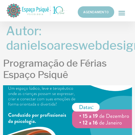
AGENDAMENTO
Autor:
danielsoareswebdesig
Programação de Férias
Espaço Psiquê